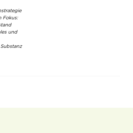
strategie
m Fokus:
stand
ales und
 Substanz