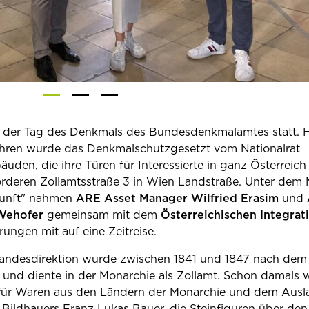
der Tag des Denkmals des Bundesdenkmalamtes statt. 
ahren wurde das Denkmalschutzgesetzt vom Nationalrat
den, die ihre Türen für Interessierte in ganz Österreich
deren Zollamtsstraße 3 in Wien Landstraße. Unter dem 
kunft" nahmen
ARE Asset Manager Wilfried Erasim
und
Wehofer
gemeinsam mit dem
Österreichischen Integrat
ungen mit auf eine Zeitreise.
andesdirektion wurde zwischen 1841 und 1847 nach dem
 und diente in der Monarchie als Zollamt. Schon damals w
 für Waren aus den Ländern der Monarchie und dem Ausl
Bildhauers Franz Lukas Bauer, die Steinfiguren über den