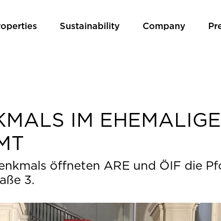
roperties
Sustainability
Company
Pr
KMALS IM EHEMALIG
MT
Denkmals öffneten ARE und ÖIF die Pf
aße 3.