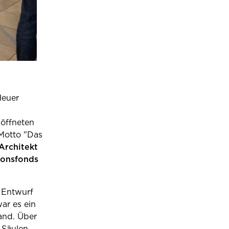
Heuer
 öffneten
Motto "Das
Architekt
ionsfonds
 Entwurf
ar es ein
and. Über
 Säulen