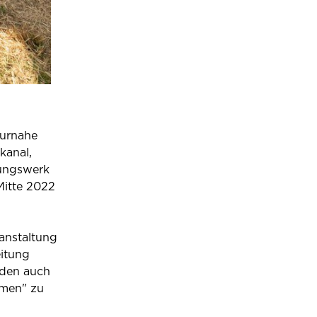
turnahe
kanal,
lungswerk
Mitte 2022
anstaltung
itung
rden auch
mmen" zu