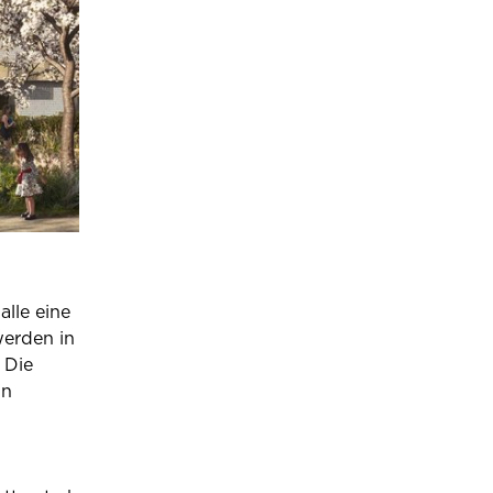
lle eine
werden in
 Die
in