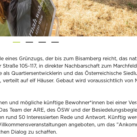
e eines Grünzugs, der bis zum Bisamberg reicht, das na
er Straße 105-117, in direkter Nachbarschaft zum Marchfeld
e als Quartiersentwicklerin und das Österreichische Sied
teilt auf elf Häuser. Gebaut wird voraussichtlich von 
nnen und mögliche künftige Bewohner*innen bei einer Ver
n. Das Team der ARE, des ÖSW und der Besiedelungsbegle
nden rund 50 Interessierten Rede und Antwort. Künftig we
 Willkommensveranstaltungen angeboten, um das "Anko
chen Dialog zu schaffen.