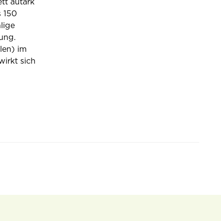
tt autark
 150
lige
ung.
len) im
irkt sich