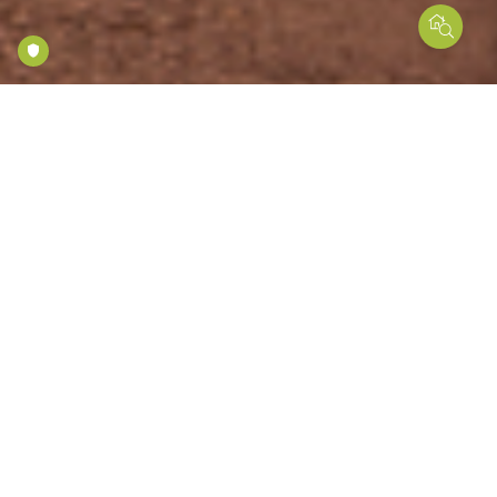
JUSTIZGEBÄUDE
5020 SALZBURG.
SANIERUNG UND
ERWEITERUNG
Die Pläne für die Sanierung und