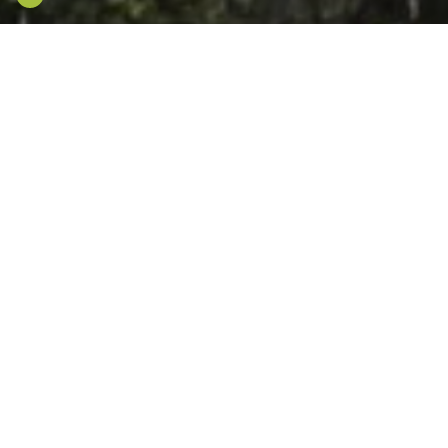
GREEN WORX
1020 WIEN
Im Oktober 2022 wurde der Ankauf
des Büro- und Geschäftshauses
"Green Worx" von Union Investment
abgeschlossen. Der über gläserne
Gänge verbundene
Gebäudekomplex liegt zwischen
Lassallestraße und Walcherstraße in